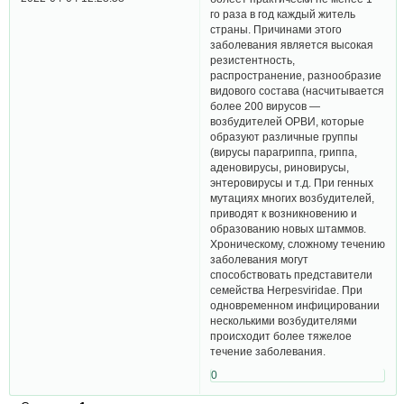
го раза в год каждый житель
страны. Причинами этого
заболевания является высокая
резистентность,
распространение, разнообразие
видового состава (насчитывается
более 200 вирусов —
возбудителей ОРВИ, которые
образуют различные группы
(вирусы парагриппа, гриппа,
аденовирусы, риновирусы,
энтеровирусы и т.д. При генных
мутациях многих возбудителей,
приводят к возникновению и
образованию новых штаммов.
Хроническому, сложному течению
заболевания могут
способствовать представители
семейства Herpesviridae. При
одновременном инфицировании
несколькими возбудителями
происходит более тяжелое
течение заболевания.
0