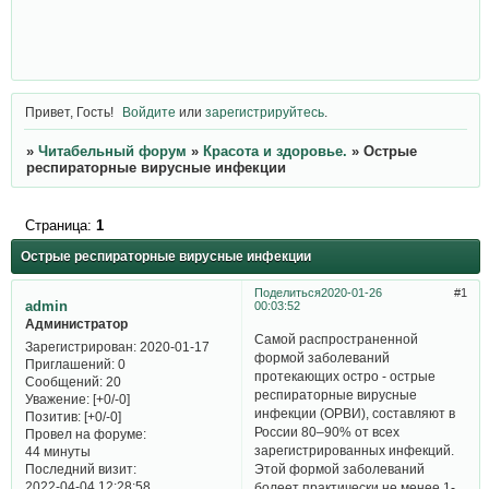
Привет, Гость!
Войдите
или
зарегистрируйтесь
.
»
Читабельный форум
»
Красота и здоровье.
»
Острые
респираторные вирусные инфекции
Страница:
1
Острые респираторные вирусные инфекции
Поделиться
2020-01-26
1
admin
00:03:52
Администратор
Cамой распространенной
Зарегистрирован
: 2020-01-17
формой заболеваний
Приглашений:
0
протекающих остро - острые
Сообщений:
20
респираторные вирусные
Уважение:
[+0/-0]
инфекции (ОРВИ), составляют в
Позитив:
[+0/-0]
России 80–90% от всех
Провел на форуме:
зарегистрированных инфекций.
44 минуты
Последний визит:
Этой формой заболеваний
2022-04-04 12:28:58
болеет практически не менее 1-