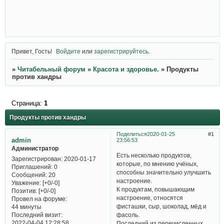
Привет, Гость!
Войдите
или
зарегистрируйтесь
.
»
Читабельный форум
»
Красота и здоровье.
»
Продукты
против хандры
Страница:
1
Продукты против хандры
Поделиться
2020-01-25
1
admin
23:56:53
Администратор
Есть несколько продуктов,
Зарегистрирован
: 2020-01-17
которые, по мнению учёных,
Приглашений:
0
способны значительно улучшить
Сообщений:
20
настроение.
Уважение:
[+0/-0]
К продуктам, повышающим
Позитив:
[+0/-0]
настроение, относятся
Провел на форуме:
фисташки, сыр, шоколад, мёд и
44 минуты
Последний визит:
фасоль.
2022-04-04 12:28:58
Последний из перечисленных