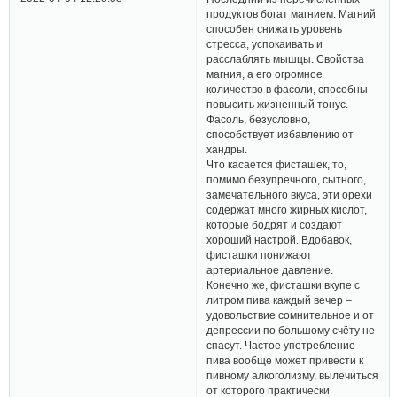
продуктов богат магнием. Магний
способен снижать уровень
стресса, успокаивать и
расслаблять мышцы. Свойства
магния, а его огромное
количество в фасоли, способны
повысить жизненный тонус.
Фасоль, безусловно,
способствует избавлению от
хандры.
Что касается фисташек, то,
помимо безупречного, сытного,
замечательного вкуса, эти орехи
содержат много жирных кислот,
которые бодрят и создают
хороший настрой. Вдобавок,
фисташки понижают
артериальное давление.
Конечно же, фисташки вкупе с
литром пива каждый вечер –
удовольствие сомнительное и от
депрессии по большому счёту не
спасут. Частое употребление
пива вообще может привести к
пивному алкоголизму, вылечиться
от которого практически