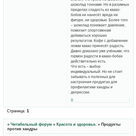
шоколад тоннами. Но в разумных
пределах сладость из какао-
бобов не нанесёт вреда ни
фигуре, ни здоровью. Более того
– шоколад понижает давление,
помогает спортсменам
добиваться хороших
результатов. Кофе с добавление
ложки какао принесёт радость.
Давно доказано уже учёными, что
гормон радости в какао-бобах
действительно есть.
Что есть – выбор
индивидуальный. Но не стоит
забывать о полезных для
настроения продуктах для
профилактики хандры и
депрессии.
0
Страница:
1
»
Читабельный форум
»
Красота и здоровье.
»
Продукты
против хандры