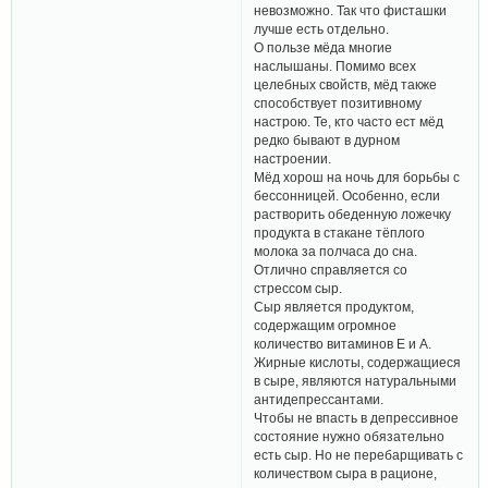
невозможно. Так что фисташки
лучше есть отдельно.
О пользе мёда многие
наслышаны. Помимо всех
целебных свойств, мёд также
способствует позитивному
настрою. Те, кто часто ест мёд
редко бывают в дурном
настроении.
Мёд хорош на ночь для борьбы с
бессонницей. Особенно, если
растворить обеденную ложечку
продукта в стакане тёплого
молока за полчаса до сна.
Отлично справляется со
стрессом сыр.
Сыр является продуктом,
содержащим огромное
количество витаминов Е и А.
Жирные кислоты, содержащиеся
в сыре, являются натуральными
антидепрессантами.
Чтобы не впасть в депрессивное
состояние нужно обязательно
есть сыр. Но не перебарщивать с
количеством сыра в рационе,