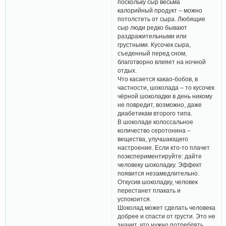
поскольку сыр весьма
калорийный продукт – можно
потолстеть от сыра. Любящие
сыр люди редко бывают
раздражительными или
грустными. Кусочек сыра,
съеденный перед сном,
благотворно влияет на ночной
отдых.
Что касается какао-бобов, в
частности, шоколада – то кусочек
чёрной шоколадки в день никому
не повредит, возможно, даже
диабетикам второго типа.
В шоколаде колоссальное
количество серотонина –
вещества, улучшающего
настроение. Если кто-то плачет
поэкспериментируйте: дайте
человеку шоколадку. Эффект
появится незамедлительно.
Откусив шоколадку, человек
перестанет плакать и
успокоится.
Шоколад может сделать человека
добрее и спасти от грусти. Это не
значит, что нужно потреблять