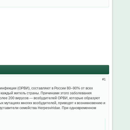
1
нфекции (ОРВИ), составляют в России 80–90% от всех
д каждый житель страны. Причинами этого заболевания
более 200 вирусов — возбудителей ОРВИ, которые образуют
ных мутациях многих возбудителей, приводят к возникновению и
дставители семейства Herpesviridae. При одновременном