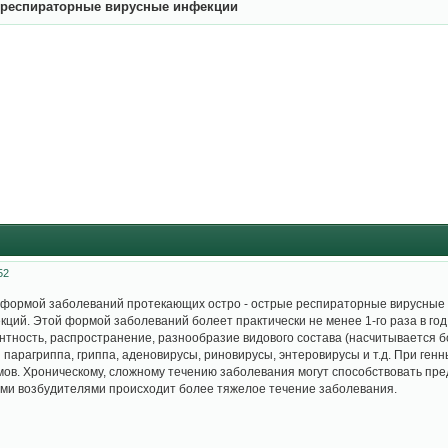
 респираторные вирусные инфекции
52
формой заболеваний протекающих остро - острые респираторные вирусные и
ций. Этой формой заболеваний болеет практически не менее 1-го раза в го
нтность, распространение, разнообразие видового состава (насчитывается 
 парагриппа, гриппа, аденовирусы, риновирусы, энтеровирусы и т.д. При ген
в. Хроническому, сложному течению заболевания могут способствовать пре
ми возбудителями происходит более тяжелое течение заболевания.