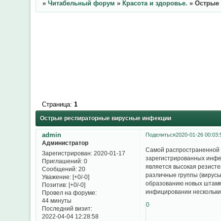
»
Читабельный форум
»
Красота и здоровье.
»
Острые
Страница:
1
Острые респираторные вирусные инфекции
admin
Поделиться
2020-01-26 00:03:
Администратор
Cамой распространенной 
Зарегистрирован
: 2020-01-17
зарегистрированных инфек
Приглашений:
0
является высокая резисте
Сообщений:
20
различные группы (вирусы
Уважение:
[+0/-0]
образованию новых штаммо
Позитив:
[+0/-0]
инфицировании нескольки
Провел на форуме:
44 минуты
0
Последний визит:
2022-04-04 12:28:58