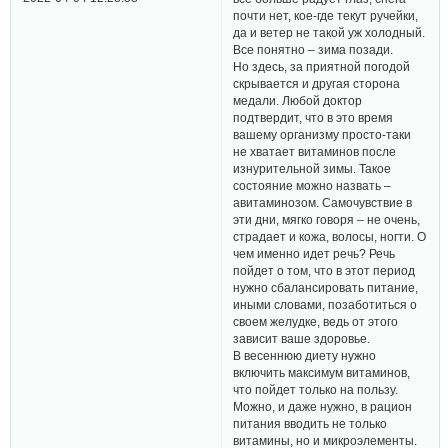
почти нет, кое-где текут ручейки,
да и ветер не такой уж холодный.
Все понятно – зима позади.
Но здесь, за приятной погодой
скрывается и другая сторона
медали. Любой доктор
подтвердит, что в это время
вашему организму просто-таки
не хватает витаминов после
изнурительной зимы. Такое
состояние можно назвать –
авитаминозом. Самочувствие в
эти дни, мягко говоря – не очень,
страдает и кожа, волосы, ногти. О
чем именно идет речь? Речь
пойдет о том, что в этот период
нужно сбалансировать питание,
иными словами, позаботиться о
своем желудке, ведь от этого
зависит ваше здоровье.
В весеннюю диету нужно
включить максимум витаминов,
что пойдет только на пользу.
Можно, и даже нужно, в рацион
питания вводить не только
витамины, но и микроэлементы.