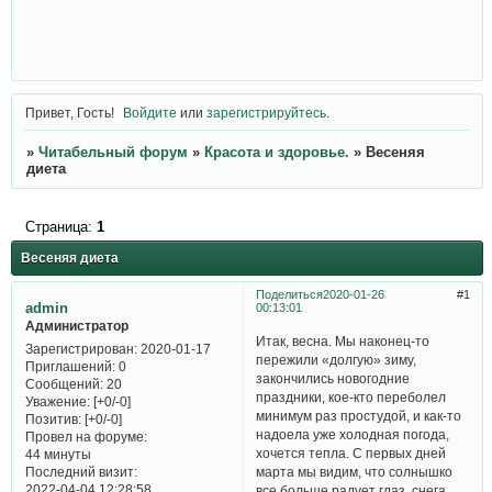
Привет, Гость!
Войдите
или
зарегистрируйтесь
.
»
Читабельный форум
»
Красота и здоровье.
»
Весеняя
диета
Страница:
1
Весеняя диета
Поделиться
2020-01-26
1
admin
00:13:01
Администратор
Итак, весна. Мы наконец-то
Зарегистрирован
: 2020-01-17
пережили «долгую» зиму,
Приглашений:
0
закончились новогодние
Сообщений:
20
праздники, кое-кто переболел
Уважение:
[+0/-0]
минимум раз простудой, и как-то
Позитив:
[+0/-0]
надоела уже холодная погода,
Провел на форуме:
хочется тепла. С первых дней
44 минуты
Последний визит:
марта мы видим, что солнышко
2022-04-04 12:28:58
все больше радует глаз, снега