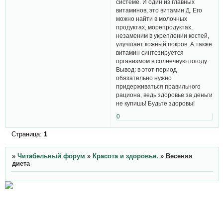
системе. И один из главных
витаминов, это витамин Д. Его
можно найти в молочных
продуктах, морепродуктах,
незаменим в укреплении костей,
улучшает кожный покров. А также
витамин синтезируется
организмом в солнечную погоду.
Вывод: в этот период
обязательно нужно
придерживаться правильного
рациона, ведь здоровье за деньги
не купишь! Будьте здоровы!
0
Страница:
1
»
Читабельный форум
»
Красота и здоровье.
»
Весеняя
диета