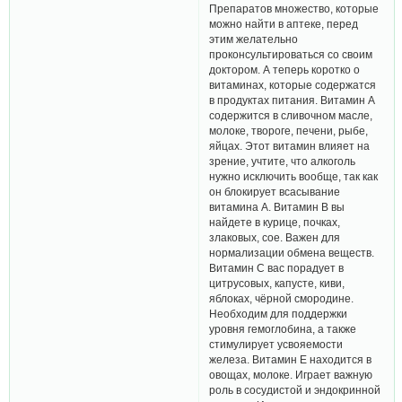
Препаратов множество, которые
можно найти в аптеке, перед
этим желательно
проконсультироваться со своим
доктором. А теперь коротко о
витаминах, которые содержатся
в продуктах питания. Витамин А
содержится в сливочном масле,
молоке, твороге, печени, рыбе,
яйцах. Этот витамин влияет на
зрение, учтите, что алкоголь
нужно исключить вообще, так как
он блокирует всасывание
витамина А. Витамин В вы
найдете в курице, почках,
злаковых, сое. Важен для
нормализации обмена веществ.
Витамин С вас порадует в
цитрусовых, капусте, киви,
яблоках, чёрной смородине.
Необходим для поддержки
уровня гемоглобина, а также
стимулирует усвояемости
железа. Витамин Е находится в
овощах, молоке. Играет важную
роль в сосудистой и эндокринной